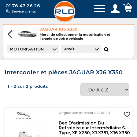
01 76 47 26 26
Service clients
JAGUAR XJ6 X350
Merci de sélectionner la motorisation et
l'année de votre véhicule
MOTORISATION
ANNÉE
Intercooler et pièces JAGUAR XJ6 X350
1 - 2 sur 2 produits
Origine constructeur C2Z16190
Bec D'admission Du
Refroidisseur Intermédiaire S-
Type, XF X250, XJ X351, XJ6 X350