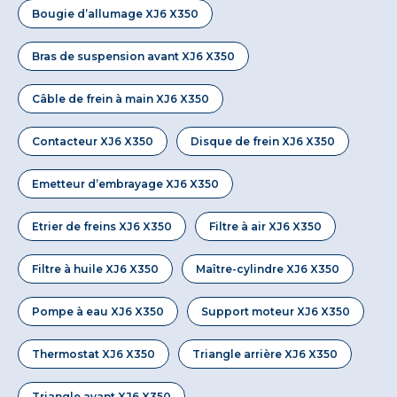
Bougie d’allumage XJ6 X350
Bras de suspension avant XJ6 X350
Câble de frein à main XJ6 X350
Contacteur XJ6 X350
Disque de frein XJ6 X350
Emetteur d’embrayage XJ6 X350
Etrier de freins XJ6 X350
Filtre à air XJ6 X350
Filtre à huile XJ6 X350
Maître-cylindre XJ6 X350
Pompe à eau XJ6 X350
Support moteur XJ6 X350
Thermostat XJ6 X350
Triangle arrière XJ6 X350
Triangle avant XJ6 X350