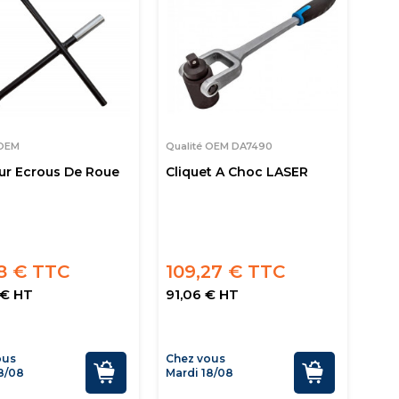
 OEM
Qualité OEM DA7490
ur Ecrous De Roue
Cliquet A Choc LASER
8 € TTC
109,27 € TTC
 € HT
91,06 € HT
ous
Chez vous
8/08
Mardi 18/08