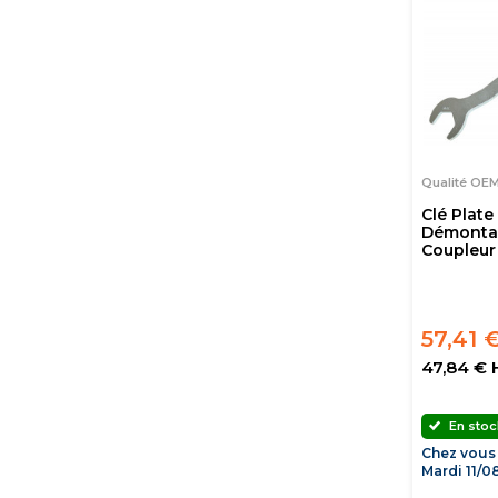
Qualité OEM
Clé Plat
Démonta
Coupleur
57,41 
47,84 € 
En stoc
Chez vous
Mardi 11/0