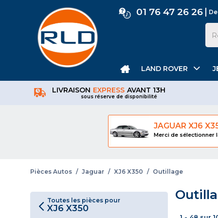
01 76 47 26 26
De
LAND ROVER
J
LIVRAISON
EXPRESS
AVANT 13H
sous réserve de disponibilité
JAGUAR XJ6 X3
Merci de sélectionner l
Pièces Autos
/
Jaguar
/
XJ6 X350
/
Outillage
Outill
Toutes les pièces pour
XJ6 X350
1 - 48 sur 