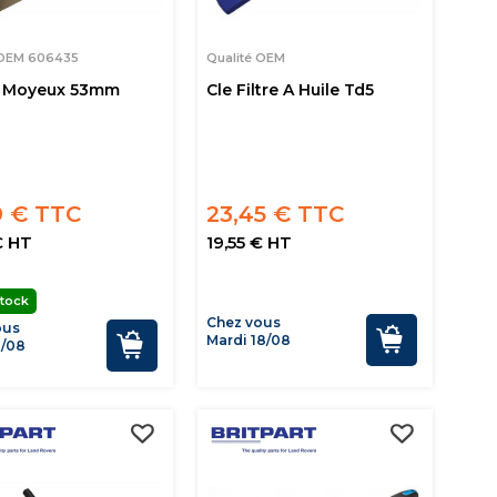
 OEM 606435
Qualité OEM
e Moyeux 53mm
Cle Filtre A Huile Td5
9 € TTC
23,45 € TTC
€ HT
19,55 € HT
tock
Chez vous
ous
Mardi 18/08
1/08