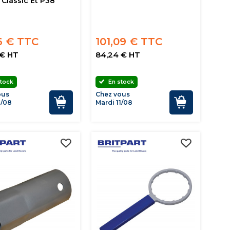
Classic Et P38
6 € TTC
101,09 € TTC
 € HT
84,24 € HT
tock
En stock
ous
Chez vous
1/08
Mardi 11/08