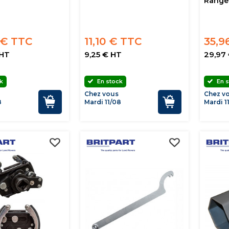
Range 
 € TTC
11,10 € TTC
35,9
 HT
9,25 € HT
29,97
k
En stock
En s
Chez vous
Chez v
8
Mardi 11/08
Mardi 1