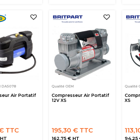
M DA5078
Qualité OEM
Qualité
ur Air Portatif
Compresseur Air Portatif
Compre
12V XS
XS
 € TTC
195,30 € TTC
113,
 HT
162,75 € HT
94,25