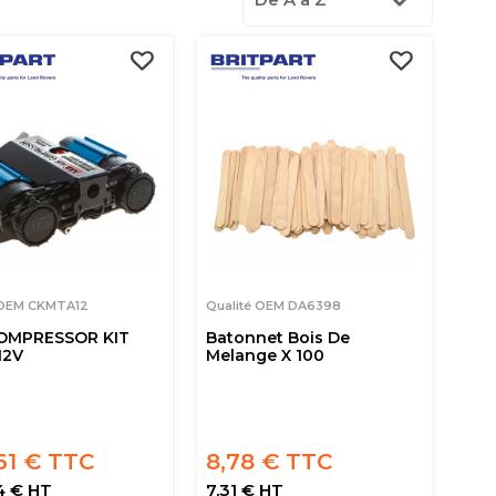
 OEM CKMTA12
Qualité OEM DA6398
OMPRESSOR KIT
Batonnet Bois De
12V
Melange X 100
61 € TTC
8,78 € TTC
4 € HT
7,31 € HT