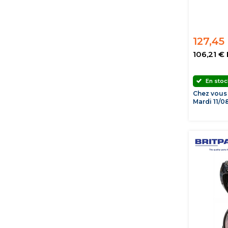
127,45
106,21 €
En stoc
Chez vous
Mardi 11/0