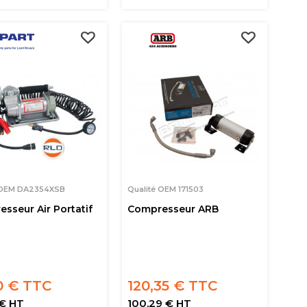
 OEM DA2354XSB
Qualité OEM 171503
sseur Air Portatif
Compresseur ARB
10 € TTC
120,35 € TTC
 € HT
100,29 € HT