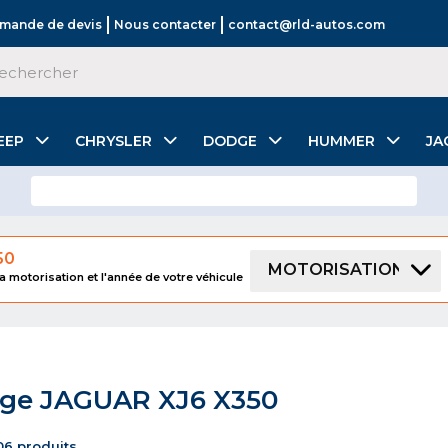
mande de devis
Nous contacter
contact@rld-autos.com
EEP
CHRYSLER
DODGE
HUMMER
JA
50
MOTORISATION
a motorisation et l'année de votre véhicule
age JAGUAR XJ6 X350
106 produits