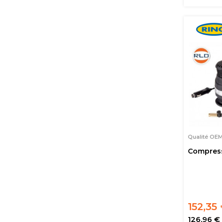
Qualité OE
Compresse
152,35
126,96 €