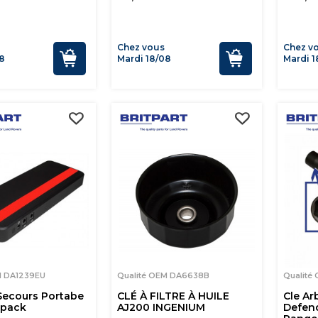
Chez vous
Chez v
8
Mardi 18/08
Mardi 1
M DA1239EU
Qualité OEM DA6638B
Qualité
 Secours Portabe
CLÉ À FILTRE À HUILE
Cle Ar
rpack
AJ200 INGENIUM
Defen