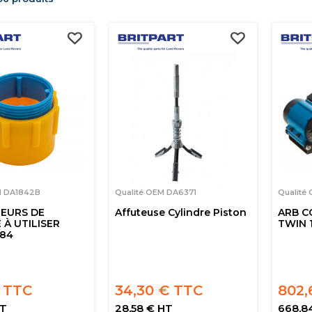
M DA1842B
Qualité OEM DA6371
Qualité
EURS DE
Affuteuse Cylindre Piston
ARB C
 À UTILISER
TWIN 
184
€ TTC
34,30 € TTC
802,
HT
28,58 € HT
668,8