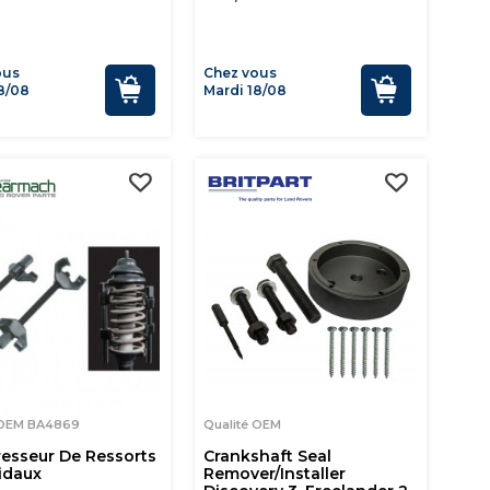
ous
Chez vous
8/08
Mardi 18/08
 OEM BA4869
Qualité OEM
esseur De Ressorts
Crankshaft Seal
idaux
Remover/installer