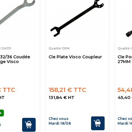
 DA1111
Qualité OEM
Qualité
e 32/36 Coudée
Cle Plate Visco Coupleur
Cle Po
ge Visco
27MM
€ TTC
158,21 € TTC
54,4
HT
131,84 € HT
45,40
k
Chez vous
Chez v
Mardi 18/08
Mardi 1
8