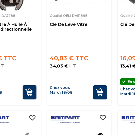
M DA7488
Qualité OEM DA5189B
Qualité
tre À Huile À
Cle De Leve Vitre
Clé D
idirectionnelle
€ TTC
40,83 € TTC
16,0
HT
34,03 € HT
13,41 
En s
Chez vous
Chez v
8
Mardi 18/08
Mardi 1