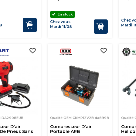
En stock
Chez v
Chez vous
8
Mardi 1
Mardi 11/08
EM DA2908EUB
Qualité OEM CKMP12V2B da8998
Qualité
eur D'air
Compresseur D'air
Compr
 De Pneus Sans
Portable ARB
Helico