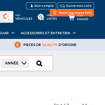
Mon compte
Suivre mon colis
Tester le compte PRO
MES
MES
MON
VÉHICULES
LISTES
PANIER
GUAR
ACCESSOIRES ET ENTRETIEN
PIECES DE
QUALITE
D'ORIGINE
ANNÉE
De A à Z