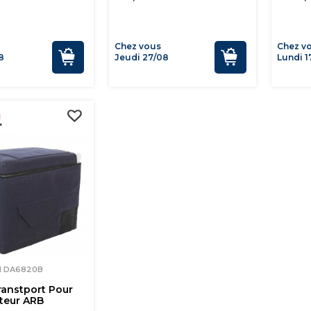
Chez vous
Chez v
8
Jeudi 27/08
Lundi 1
M DA6820B
ranstport Pour
ateur ARB