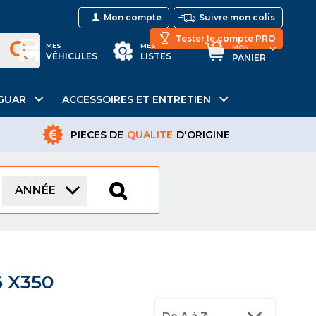
Mon compte
Suivre mon colis
Tester le compte PRO
MES
MES
MON
VÉHICULES
LISTES
PANIER
GUAR
ACCESSOIRES ET ENTRETIEN
PIECES DE
QUALITE
D'ORIGINE
ANNÉE
6 X350
De A à Z