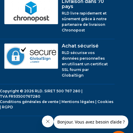
Livraison dans 70
pays
RLD livre rapidement et
sûrement grâce à notre
partenaire de livraison
Chronopost
Achat sécurisé
RLD sécurise vos
données personnelles
en utilisant un certificat
SSL fourni par
GlobalSign
Copyright © 2026
RLD.
SIRET 500 767 280 |
TVA FR93500767280
Conditions générales de vente
|
Mentions légales
|
Cookies
|
RGPD