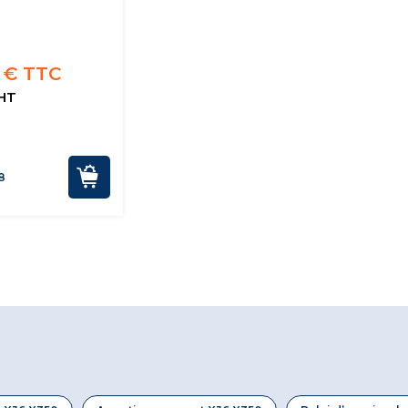
 € TTC
 HT
8