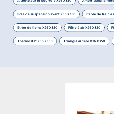
Alternateur et courroie XJ6 X350
Amortisseur arrièr
Bras de suspension avant XJ6 X350
Câble de frein à
Etrier de freins XJ6 X350
Filtre à air XJ6 X350
F
Thermostat XJ6 X350
Triangle arrière XJ6 X350