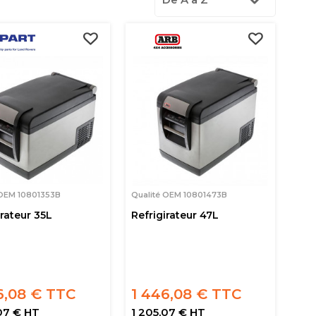
 OEM 10801353B
Qualité OEM 10801473B
irateur 35L
Refrigirateur 47L
6,08 € TTC
1 446,08 € TTC
07 € HT
1 205,07 € HT