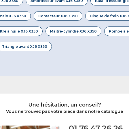
e XJ6 X350
Amortisseur avant XJ6 X350
Balai d’essuie-gl
 main XJ6 X350
Contacteur XJ6 X350
Disque de frein XJ6 
iltre à huile XJ6 X350
Maître-cylindre XJ6 X350
Pompe à e
Triangle avant XJ6 X350
Une hésitation, un conseil?
Vous ne trouvez pas votre pièce dans notre catalogue
01 76 47 26 26