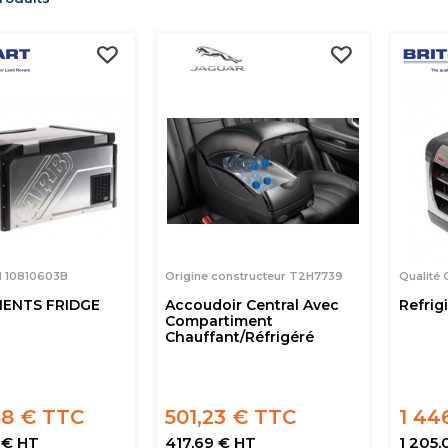
M 10810603B
Origine constructeur T2H7739
Qualité
MENTS FRIDGE
Accoudoir Central Avec
Refrig
Compartiment
Chauffant/réfrigéré
88 € TTC
501,23 € TTC
1 44
 € HT
417,69 € HT
1 205,