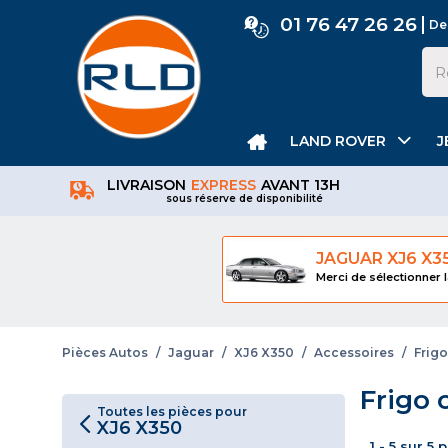
01 76 47 26 26
De
LAND ROVER
J
LIVRAISON
EXPRESS
AVANT 13H
sous réserve de disponibilité
JAGUAR XJ6 X3
Merci de sélectionner l
Pièces Autos
/
Jaguar
/
XJ6 X350
/
Accessoires
/
Frigo
Frigo 
Toutes les pièces pour
XJ6 X350
1 - 5 sur 5 