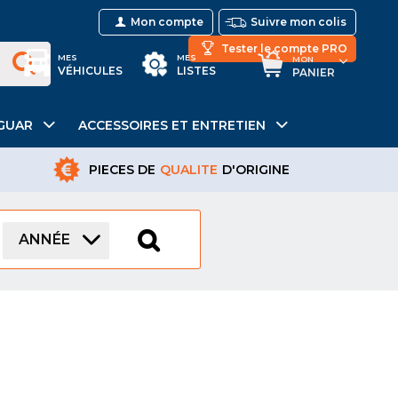
Mon compte
Suivre mon colis
Tester le compte PRO
MES
MES
MON
VÉHICULES
LISTES
PANIER
GUAR
ACCESSOIRES ET ENTRETIEN
PIECES DE
QUALITE
D'ORIGINE
ANNÉE