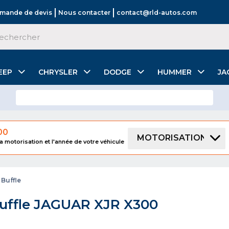
mande de devis
Nous contacter
contact@rld-autos.com
EEP
CHRYSLER
DODGE
HUMMER
JA
00
MOTORISATION
a motorisation et l'année de votre véhicule
 Buffle
uffle JAGUAR XJR X300