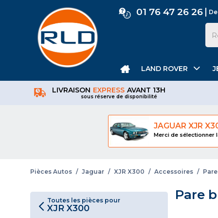
01 76 47 26 26
De
LAND ROVER
J
LIVRAISON
EXPRESS
AVANT 13H
sous réserve de disponibilité
JAGUAR XJR X3
Merci de sélectionner l
Pièces Autos
/
Jaguar
/
XJR X300
/
Accessoires
/
Pare
Pare b
Toutes les pièces pour
XJR X300