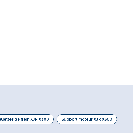
quettes de frein XJR X300
Support moteur XJR X300