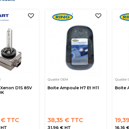
M
Qualité OEM
Qualité
Xenon D1S 85V
Boite Ampoule H7 Et H11
Boite 
0K
 € TTC
38,35 € TTC
19,3
 HT
31,96 € HT
16,16 