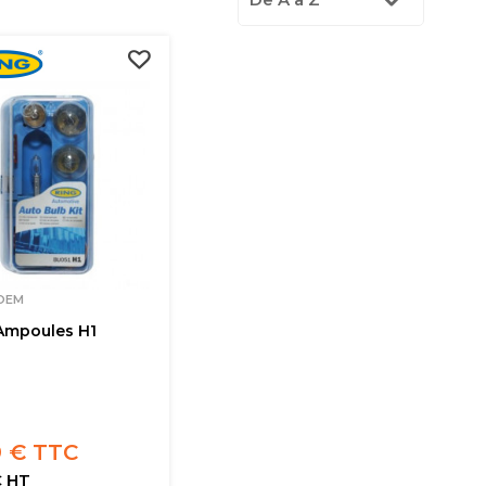
 OEM
Ampoules H1
9 € TTC
€ HT