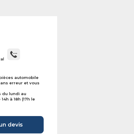
cal
 pièces automobile
sans erreur et vous
s du lundi au
14h à 18h (17h le
n devis