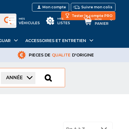
Mon compte
Suivre mon colis
Tester le compte PRO
MES
MES
MON
VÉHICULES
LISTES
PANIER
GUAR
ACCESSOIRES ET ENTRETIEN
PIECES DE
QUALITE
D'ORIGINE
ANNÉE
De A à Z