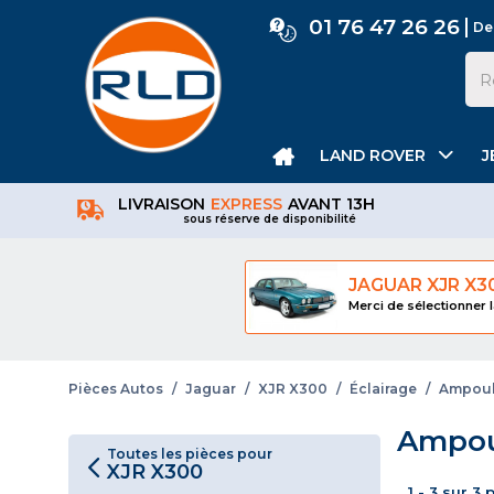
01 76 47 26 26
De
LAND ROVER
J
LIVRAISON
EXPRESS
AVANT 13H
sous réserve de disponibilité
JAGUAR XJR X3
Merci de sélectionner l
Pièces Autos
/
Jaguar
/
XJR X300
/
Éclairage
/
Ampoul
Ampou
Toutes les pièces pour
XJR X300
1 - 3 sur 3 