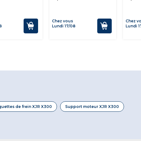
Chez vous
Chez v
8
Lundi 17/08
Lundi 1
quettes de frein XJR X300
Support moteur XJR X300