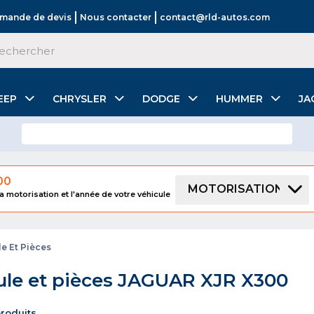
mande de devis
Nous contacter
contact@rld-autos.com
EEP
CHRYSLER
DODGE
HUMMER
JA
00
MOTORISATION
a motorisation et l'année de votre véhicule
e Et Pièces
le et pièces JAGUAR XJR X300
produits