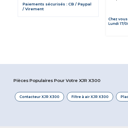
Paiements sécurisés : CB / Paypal
/ Virement
Chez vous
Lundi 17/0
Pièces Populaires Pour Votre XJR X300
Contacteur XJR X300
Filtre à air XJR X300
Pla