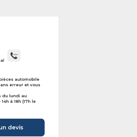
cal
 pièces automobile
sans erreur et vous
s du lundi au
14h à 18h (17h le
n devis