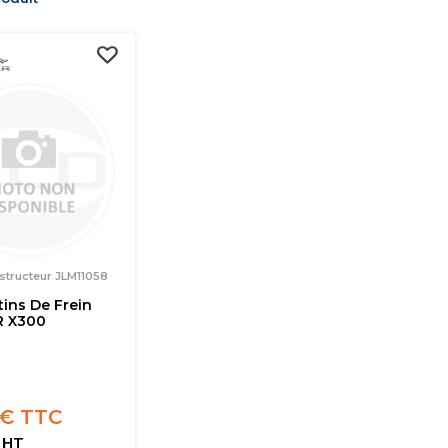
structeur JLM11058
tins De Frein
R X300
 € TTC
 HT