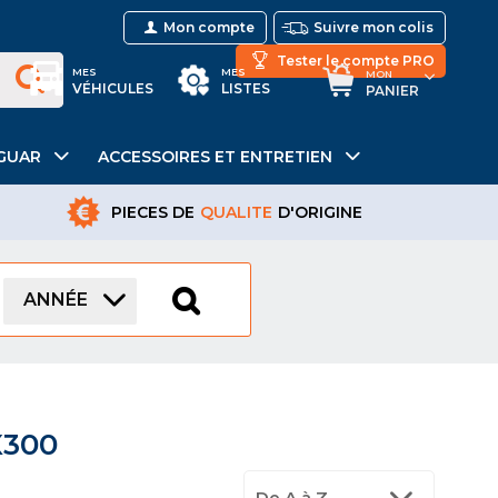
Mon compte
Suivre mon colis
Tester le compte PRO
MES
MES
MON
VÉHICULES
LISTES
PANIER
GUAR
ACCESSOIRES ET ENTRETIEN
PIECES DE
QUALITE
D'ORIGINE
ANNÉE
X300
De A à Z