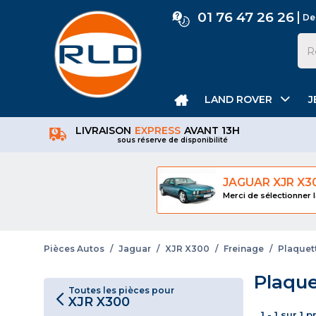
01 76 47 26 26
De
LAND ROVER
J
LIVRAISON
EXPRESS
AVANT 13H
sous réserve de disponibilité
JAGUAR XJR X3
Merci de sélectionner l
Pièces Autos
/
Jaguar
/
XJR X300
/
Freinage
/
Plaquett
Plaque
Toutes les pièces pour
XJR X300
1 - 1 sur 1 