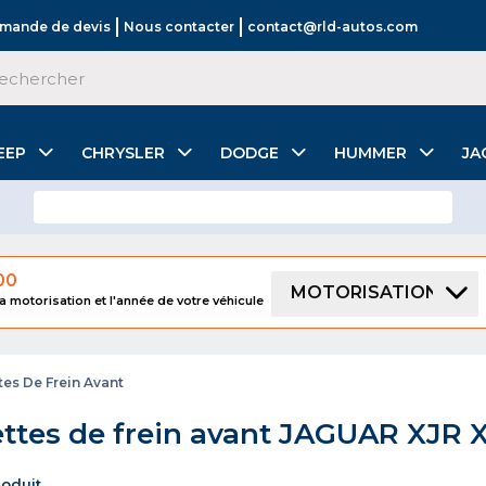
mande de devis
Nous contacter
contact@rld-autos.com
EEP
CHRYSLER
DODGE
HUMMER
JA
00
MOTORISATION
a motorisation et l'année de votre véhicule
es De Frein Avant
ttes de frein avant JAGUAR XJR 
produit