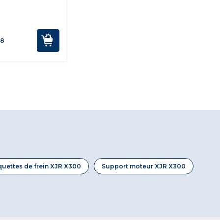
08
quettes de frein XJR X300
Support moteur XJR X300