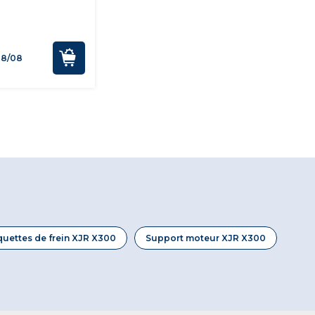
28/08
quettes de frein XJR X300
Support moteur XJR X300