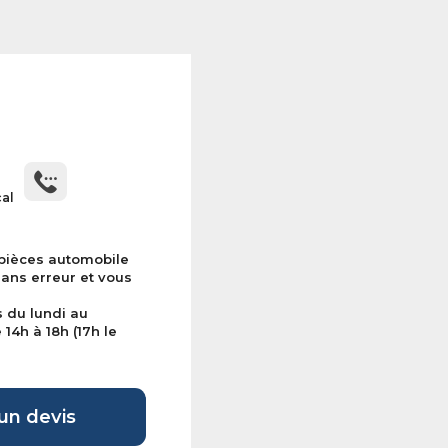
cal
 pièces automobile
sans erreur et vous
s du lundi au
14h à 18h (17h le
n devis