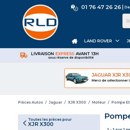
01 76 47 26 26
De
LAND ROVER
J
LIVRAISON
EXPRESS
AVANT 13H
sous réserve de disponibilité
JAGUAR XJR X3
Merci de sélectionner l
Pièces Autos
/
Jaguar
/
XJR X300
/
Moteur
/
Pompe Et
Pompe
Toutes les pièces pour
XJR X300
1 - 1 sur 1 