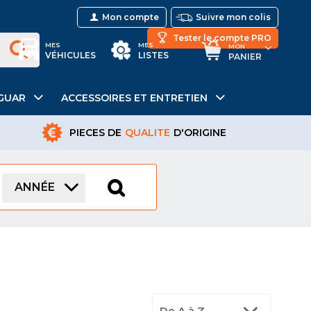
Mon compte
Suivre mon colis
Tester le compte PRO
MES
MES
MON
VÉHICULES
LISTES
PANIER
GUAR
ACCESSOIRES ET ENTRETIEN
PIECES DE
QUALITE
D'ORIGINE
ANNÉE
De A à Z