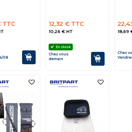
€ TTC
12,32 € TTC
22,4
HT
10,26 € HT
18,69 
En stock
Chez v
Chez vous
4/08
Vendred
demain