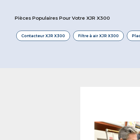
Pièces Populaires Pour Votre XJR X300
Contacteur XJR X300
Filtre à air XJR X300
Pla