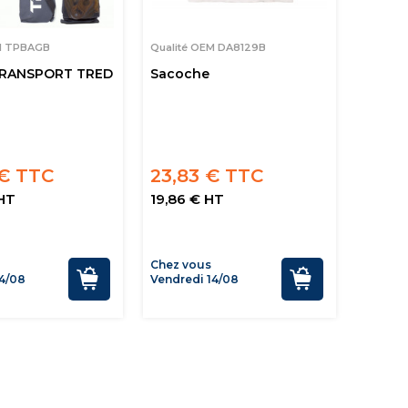
M TPBAGB
Qualité OEM DA8129B
TRANSPORT TRED
Sacoche
 € TTC
23,83 € TTC
 HT
19,86 € HT
Chez vous
4/08
Vendredi 14/08