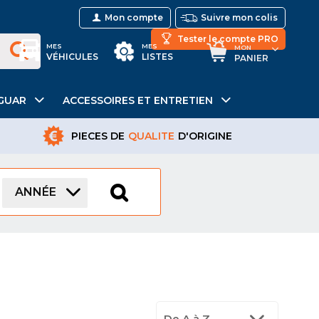
Mon compte
Suivre mon colis
Tester le compte PRO
MES
MES
MON
VÉHICULES
LISTES
PANIER
GUAR
ACCESSOIRES ET ENTRETIEN
PIECES DE
QUALITE
D'ORIGINE
ANNÉE
De A à Z