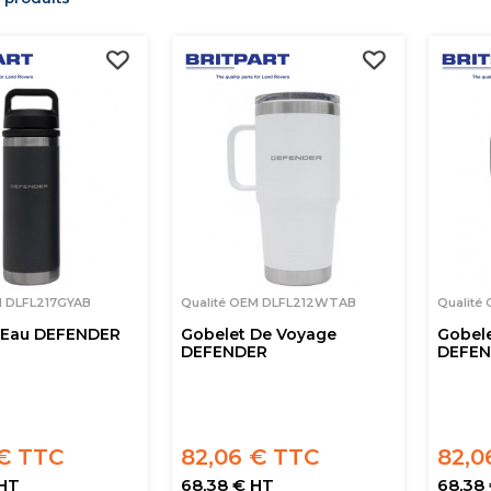
M DLFL217GYAB
Qualité OEM DLFL212WTAB
Qualité
e Eau DEFENDER
Gobelet De Voyage
Gobel
DEFENDER
DEFE
€ TTC
82,06 € TTC
82,0
 HT
68,38 € HT
68,38