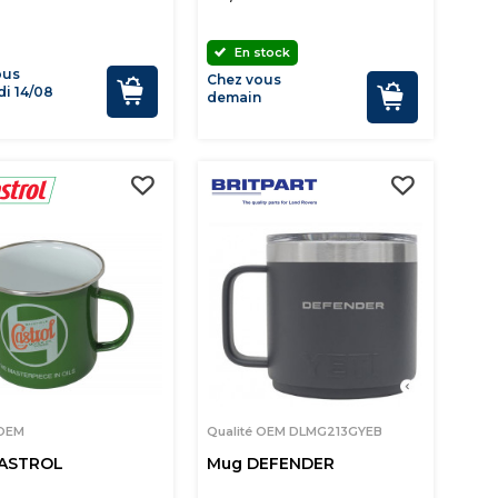
En stock
ous
Chez vous
i 14/08
demain
 OEM
Qualité OEM DLMG213GYEB
ASTROL
Mug DEFENDER