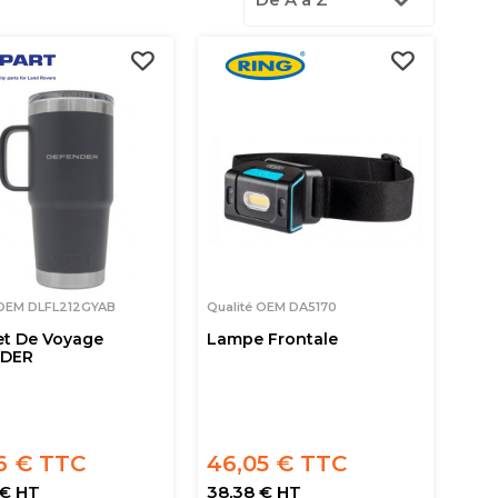
 OEM DLFL212GYAB
Qualité OEM DA5170
et De Voyage
Lampe Frontale
NDER
6 € TTC
46,05 € TTC
 € HT
38,38 € HT