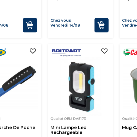
Chez vous
Chez v
4/08
Vendredi 14/08
Vendred
M
Qualité OEM DA5173
Qualité
orche De Poche
Mini Lampe Led
Mug C
Rechargeable