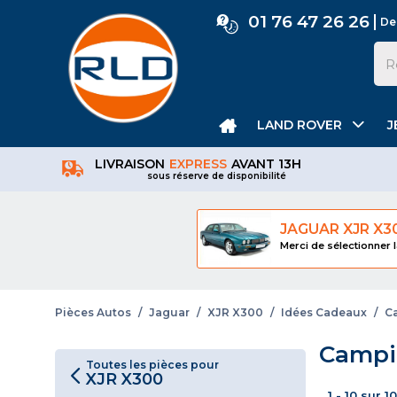
01 76 47 26 26
De
LAND ROVER
J
LIVRAISON
EXPRESS
AVANT 13H
sous réserve de disponibilité
JAGUAR XJR X3
Merci de sélectionner l
Pièces Autos
/
Jaguar
/
XJR X300
/
Idées Cadeaux
/
C
Campi
Toutes les pièces pour
XJR X300
1 - 10 sur 1