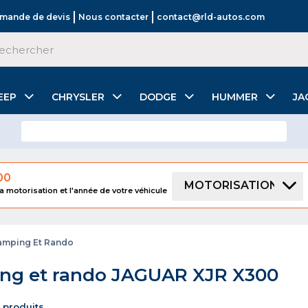
mande de devis
Nous contacter
contact@rld-autos.com
EEP
CHRYSLER
DODGE
HUMMER
JA
00
MOTORISATION
a motorisation et l'année de votre véhicule
amping Et Rando
ng et rando JAGUAR XJR X300
0 produits