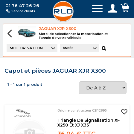
01 76 47 26 26
Service clients
JAGUAR XJR X300
Merci de sélectionner la motorisation et
l'année de votre véhicule
MOTORISATION
ANNÉE
Capot et pièces JAGUAR XJR X300
1 - 1 sur 1 produit
Origine constructeur C2P2895
Triangle De Signalisation XF
X250 Et XJ X351
36,04 € TTC