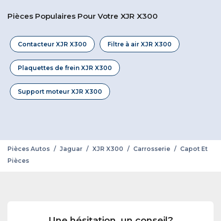
Pièces Populaires Pour Votre XJR X300
Contacteur XJR X300
Filtre à air XJR X300
Plaquettes de frein XJR X300
Support moteur XJR X300
Pièces Autos
/
Jaguar
/
XJR X300
/
Carrosserie
/
Capot Et
Pièces
Une hésitation, un conseil?