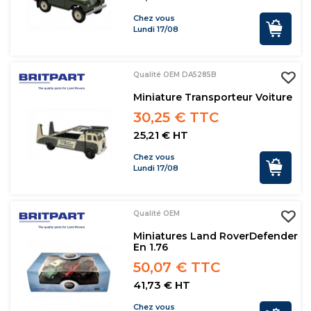
Chez vous
Lundi 17/08
Qualité OEM DA5285B
Miniature Transporteur Voiture
30,25 € TTC
25,21 € HT
Chez vous
Lundi 17/08
Qualité OEM
Miniatures Land RoverDefender
En 1.76
50,07 € TTC
41,73 € HT
Chez vous