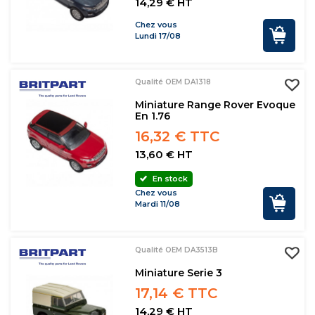
14,29 € HT
Chez vous
Lundi 17/08
Qualité OEM DA1318
Miniature Range Rover Evoque
En 1.76
16,32 € TTC
13,60 € HT
En stock
Chez vous
Mardi 11/08
Qualité OEM DA3513B
Miniature Serie 3
17,14 € TTC
14,29 € HT